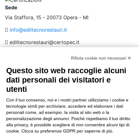
Sede
Via Staffora, 15 - 20073 Opera - MI
info@ediltecnorestauri.it
ediltecnorestauri@certopec.it
02 5300571
Rifiuta cookie non necessari ✕
Azienda
Questo sito web raccoglie alcuni
Chi siamo
dati personali dei visitatori e
Organigramma
utenti
Documenti e certificazioni
Prequalifiche
Con il tuo consenso, noi e i nostri partner utilizziamo i cookie e
tecnologie simili per archiviare, accedere ed elaborare i dati
Sostenibilità
personali come, ad esempio, la visita al sito web o la
Clienti
personalizzazione degli annunci. Poiché rispettiamo il tuo diritto
Seguici su
alla privacy, è possibile scegliere di non consentire alcuni tipi di
cookie. Clicca su preferenze GDPR per saperne di più.